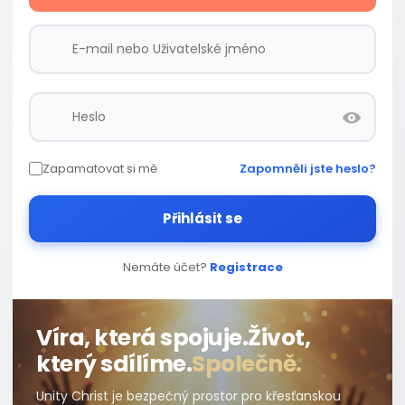
Zapamatovat si mě
Zapomněli jste heslo?
Přihlásit se
Nemáte účet?
Registrace
Víra, která spojuje.
Život,
který sdílíme.
Společně.
Unity Christ je bezpečný prostor pro křesťanskou