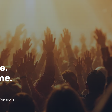
e.
me.
sťanskou