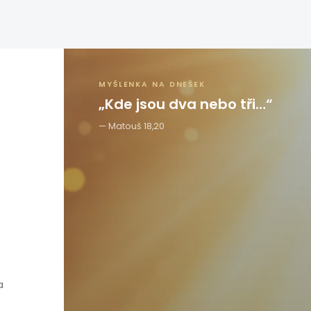
MYŠLENKA NA DNEŠEK
„Kde jsou dva nebo tři…“
Matouš 18,20
a