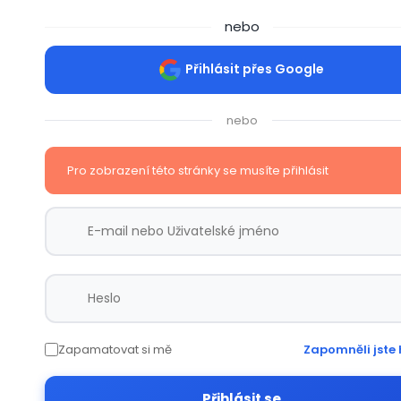
nebo
Přihlásit přes Google
nebo
Pro zobrazení této stránky se musíte přihlásit
Zapamatovat si mě
Zapomněli jste 
Přihlásit se