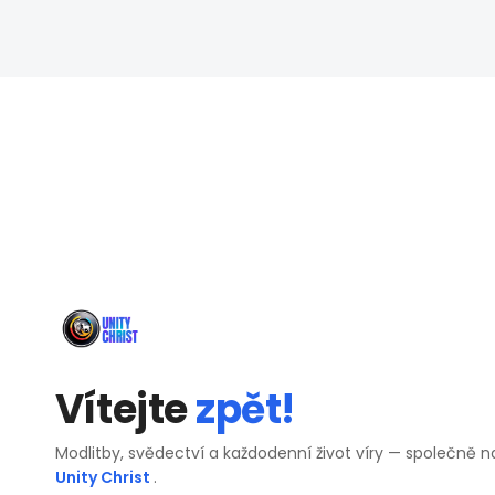
Vítejte
zpět!
Modlitby, svědectví a každodenní život víry — společně n
Unity Christ
.