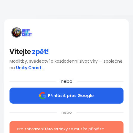
Vítejte
zpět!
Modlitby, svědectví a každodenní život víry — společně
na
Unity Christ
.
nebo
Přihlásit přes Google
nebo
Pro zobrazení této stránky se musíte přihlásit