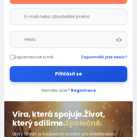
Zapamatovat si mě
Zapomněli jste heslo?
Přihlásit se
Nemáte účet?
Registrace
Víra, která spojuje.
Život,
který sdílíme.
Společně.
Unity Christ je bezpečný prostor pro křesťanskou