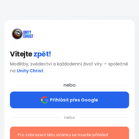
Vítejte
zpět!
Modlitby, svědectví a každodenní život víry — společně
na
Unity Christ
.
nebo
Přihlásit přes Google
nebo
Pro zobrazení této stránky se musíte přihlásit