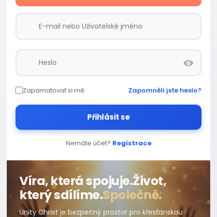
Zapamatovat si mě
Zapomněli jste heslo?
Přihlásit se
Nemáte účet?
Registrace
Víra, která spojuje.
Život,
který sdílíme.
Společně.
Unity Christ je bezpečný prostor pro křesťanskou