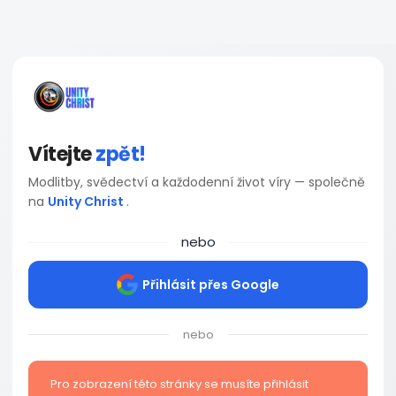
Vítejte
zpět!
Modlitby, svědectví a každodenní život víry — společně
na
Unity Christ
.
nebo
Přihlásit přes Google
nebo
Pro zobrazení této stránky se musíte přihlásit