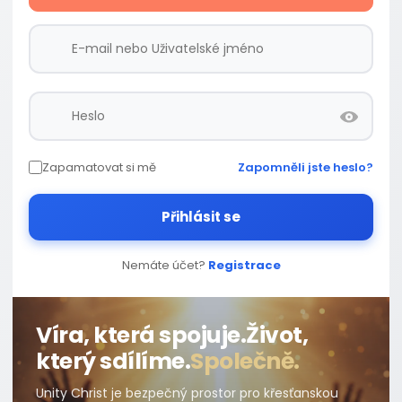
Zapamatovat si mě
Zapomněli jste heslo?
Přihlásit se
Nemáte účet?
Registrace
Víra, která spojuje.
Život,
který sdílíme.
Společně.
Unity Christ je bezpečný prostor pro křesťanskou