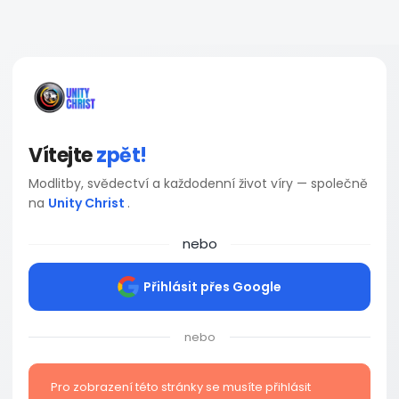
Vítejte
zpět!
Modlitby, svědectví a každodenní život víry — společně
na
Unity Christ
.
nebo
Přihlásit přes Google
nebo
Pro zobrazení této stránky se musíte přihlásit