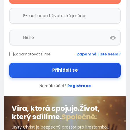
Zapamatovat si mě
Zapomněli jste heslo?
Přihlásit se
Nemáte účet?
Registrace
Víra, která spojuje.
Život,
který sdílíme.
Společně.
Unity Christ je bezpečný prostor pro křesťanskou