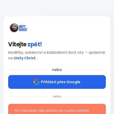
Vítejte
zpět!
Modlitby, svědectví a každodenní život víry — společně
na
Unity Christ
.
nebo
Přihlásit přes Google
nebo
Pro zobrazení této stránky se musíte přihlásit