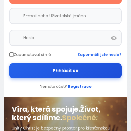
Zapamatovat si mě
Zapomněli jste heslo?
Přihlásit se
Nemáte účet?
Registrace
Víra, která spojuje.
Život,
který sdílíme.
Společně.
Unity Christ je bezpečný prostor pro křesťanskou