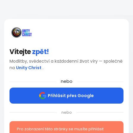
Vítejte
zpět!
Modlitby, svědectví a každodenní život víry — společně
na
Unity Christ
.
nebo
Přihlásit přes Google
nebo
Pro zobrazení této stránky se musíte přihlásit