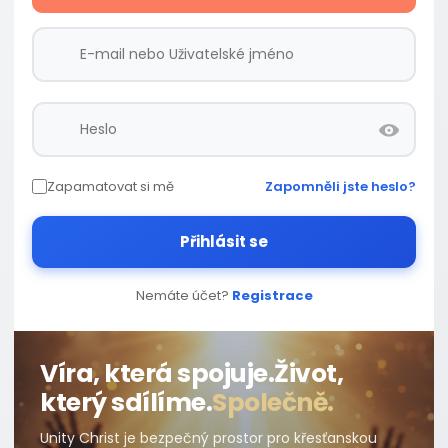
Zapamatovat si mě
Zapomněli jste heslo?
Přihlásit se
Nemáte účet?
Registrace
Víra, která spojuje.
Život,
který sdílíme.
Společně.
Unity Christ je bezpečný prostor pro křesťanskou