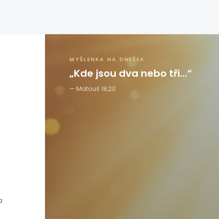
MYŠLENKA NA DNEŠEK
„Kde jsou dva nebo tři…“
Matouš 18,20
a