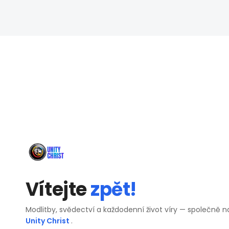
Vítejte
zpět!
Modlitby, svědectví a každodenní život víry — společně n
Unity Christ
.