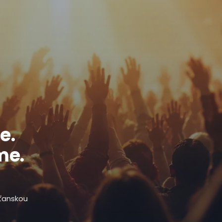
e.
me.
sťanskou