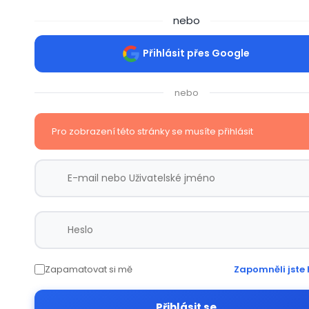
nebo
Přihlásit přes Google
nebo
Pro zobrazení této stránky se musíte přihlásit
Zapamatovat si mě
Zapomněli jste 
Přihlásit se