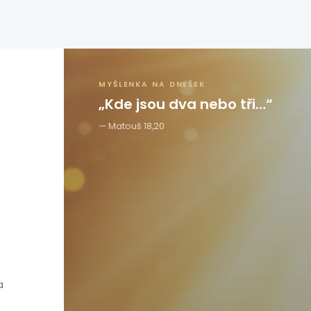
MYŠLENKA NA DNEŠEK
„Kde jsou dva nebo tři…“
Matouš 18,20
a