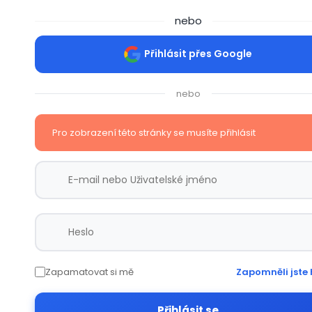
nebo
Přihlásit přes Google
nebo
Pro zobrazení této stránky se musíte přihlásit
Zapamatovat si mě
Zapomněli jste 
Přihlásit se