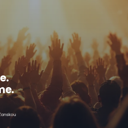
e.
me.
sťanskou