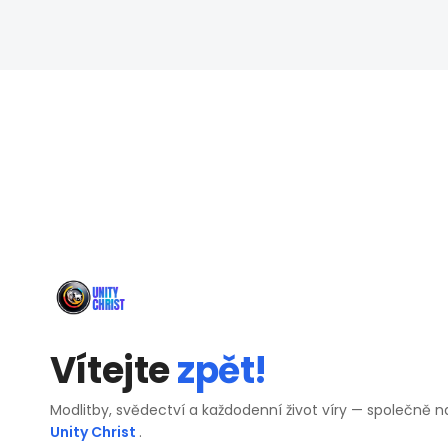
Vítejte
zpět!
Modlitby, svědectví a každodenní život víry — společně n
Unity Christ
.