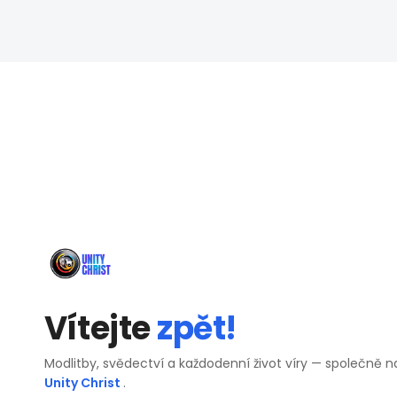
Vítejte
zpět!
Modlitby, svědectví a každodenní život víry — společně n
Unity Christ
.