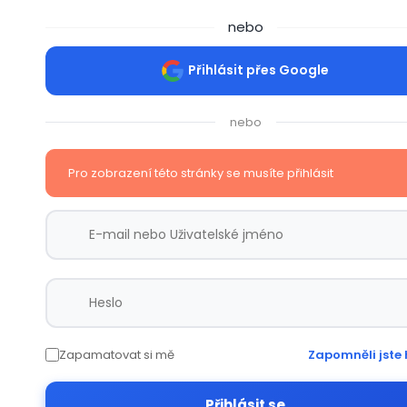
nebo
Přihlásit přes Google
nebo
Pro zobrazení této stránky se musíte přihlásit
Zapamatovat si mě
Zapomněli jste 
Přihlásit se