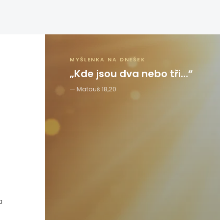
MYŠLENKA NA DNEŠEK
„Kde jsou dva nebo tři…“
Matouš 18,20
a