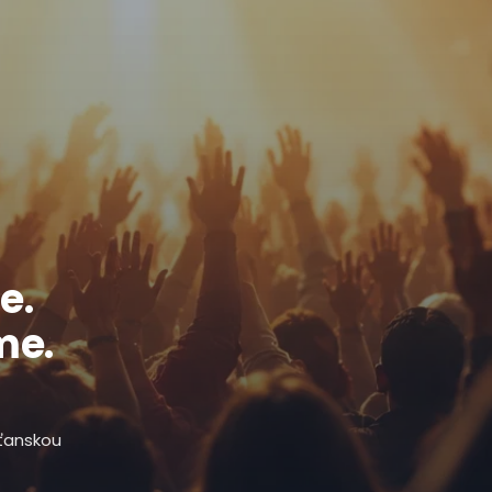
e.
me.
sťanskou