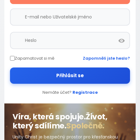
Zapamatovat si mě
Zapomněli jste heslo?
Přihlásit se
Nemáte účet?
Registrace
Víra, která spojuje.
Život,
který sdílíme.
Společně.
Unity Christ je bezpečný prostor pro křesťanskou