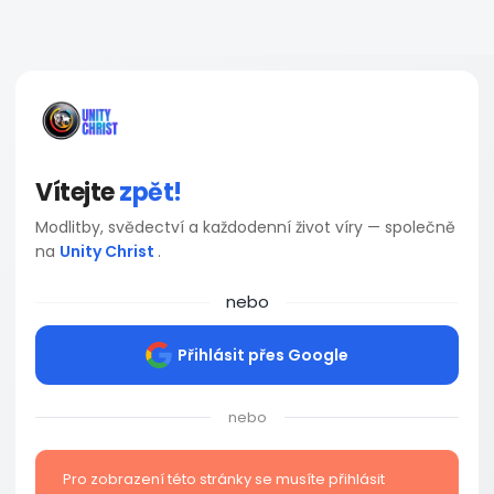
Vítejte
zpět!
Modlitby, svědectví a každodenní život víry — společně
na
Unity Christ
.
nebo
Přihlásit přes Google
nebo
Pro zobrazení této stránky se musíte přihlásit