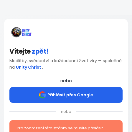
Vítejte
zpět!
Modlitby, svědectví a každodenní život víry — společně
na
Unity Christ
.
nebo
Přihlásit přes Google
nebo
Pro zobrazení této stránky se musíte přihlásit