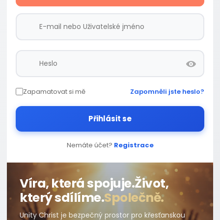
Zapamatovat si mě
Zapomněli jste heslo?
Přihlásit se
Nemáte účet?
Registrace
Víra, která spojuje.
Život,
který sdílíme.
Společně.
Unity Christ je bezpečný prostor pro křesťanskou