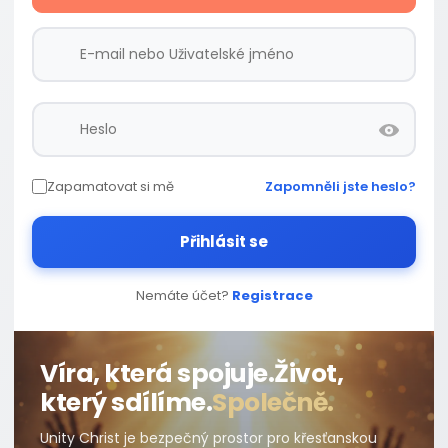
Zapamatovat si mě
Zapomněli jste heslo?
Přihlásit se
Nemáte účet?
Registrace
Víra, která spojuje.
Život,
který sdílíme.
Společně.
Unity Christ je bezpečný prostor pro křesťanskou