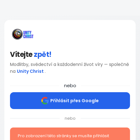
Vítejte
zpět!
Modlitby, svědectví a každodenní život víry — společně
na
Unity Christ
.
nebo
Přihlásit přes Google
nebo
Pro zobrazení této stránky se musíte přihlásit