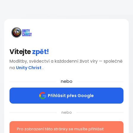
Vítejte
zpět!
Modlitby, svědectví a každodenní život víry — společně
na
Unity Christ
.
nebo
Přihlásit přes Google
nebo
Pro zobrazení této stránky se musíte přihlásit