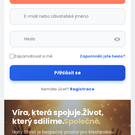
Zapamatovat si mě
Zapomněli jste heslo?
Přihlásit se
Nemáte účet?
Registrace
Víra, která spojuje.
Život,
který sdílíme.
Společně.
Unity Christ je bezpečný prostor pro křesťanskou