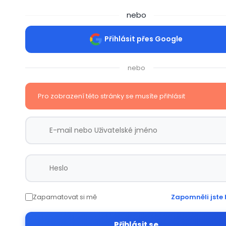
nebo
Přihlásit přes Google
nebo
Pro zobrazení této stránky se musíte přihlásit
Zapamatovat si mě
Zapomněli jste 
Přihlásit se