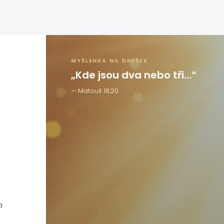
MYŠLENKA NA DNEŠEK
„Kde jsou dva nebo tři…“
Matouš 18,20
a