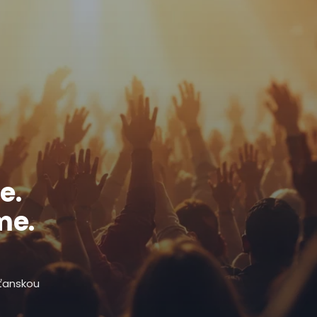
e.
me.
sťanskou