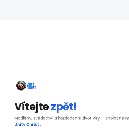
Vítejte
zpět!
Modlitby, svědectví a každodenní život víry — společně n
Unity Christ
.