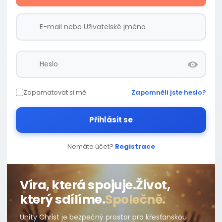
Zapamatovat si mě
Zapomněli jste heslo?
Přihlásit se
Nemáte účet?
Registrace
Víra, která spojuje.
Život,
který sdílíme.
Společně.
Unity Christ je bezpečný prostor pro křesťanskou