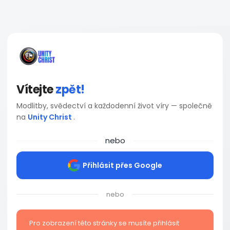
Vítejte
zpět!
Modlitby, svědectví a každodenní život víry — společně
na
Unity Christ
.
nebo
Přihlásit přes Google
nebo
Pro zobrazení této stránky se musíte přihlásit