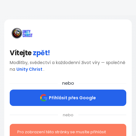
Vítejte
zpět!
Modlitby, svědectví a každodenní život víry — společně
na
Unity Christ
.
nebo
Přihlásit přes Google
nebo
Pro zobrazení této stránky se musíte přihlásit