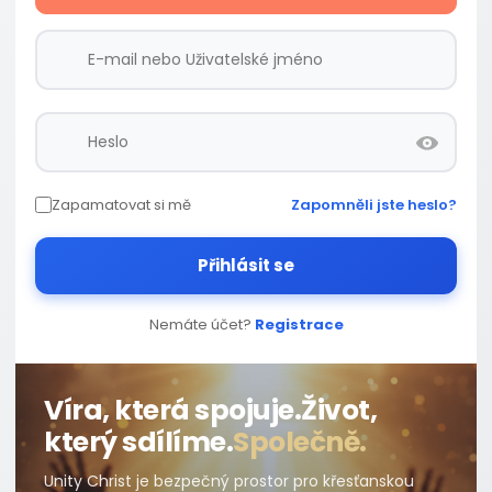
Zapamatovat si mě
Zapomněli jste heslo?
Přihlásit se
Nemáte účet?
Registrace
Víra, která spojuje.
Život,
který sdílíme.
Společně.
Unity Christ je bezpečný prostor pro křesťanskou