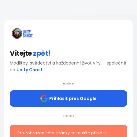
Vítejte
zpět!
Modlitby, svědectví a každodenní život víry — společně
na
Unity Christ
.
nebo
Přihlásit přes Google
nebo
Pro zobrazení této stránky se musíte přihlásit