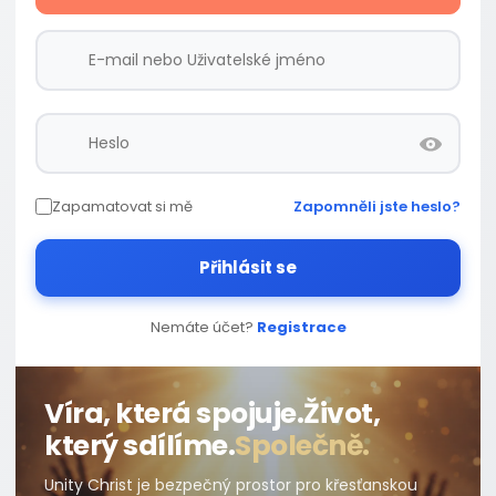
Zapamatovat si mě
Zapomněli jste heslo?
Přihlásit se
Nemáte účet?
Registrace
Víra, která spojuje.
Život,
který sdílíme.
Společně.
Unity Christ je bezpečný prostor pro křesťanskou