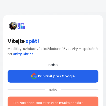
Vítejte
zpět!
Modlitby, svědectví a každodenní život víry — společně
na
Unity Christ
.
nebo
Přihlásit přes Google
nebo
Pro zobrazení této stránky se musíte přihlásit