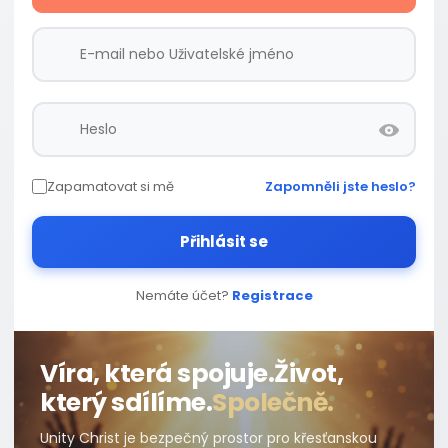
Zapamatovat si mě
Zapomněli jste heslo?
Přihlásit se
Nemáte účet?
Registrace
Víra, která spojuje.
Život,
který sdílíme.
Společně.
Unity Christ je bezpečný prostor pro křesťanskou