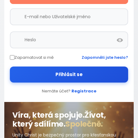
Zapamatovat si mě
Zapomněli jste heslo?
Přihlásit se
Nemáte účet?
Registrace
Víra, která spojuje.
Život,
který sdílíme.
Společně.
Unity Christ je bezpečný prostor pro křesťanskou