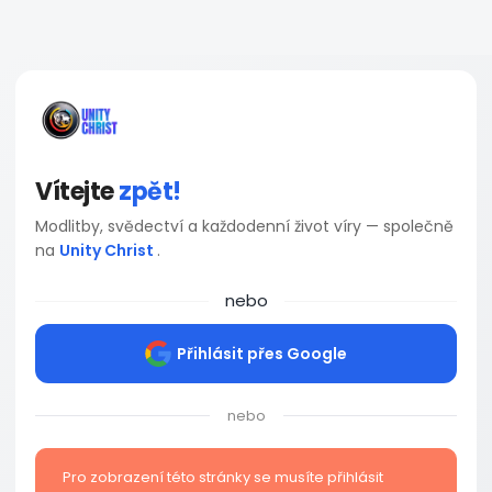
Vítejte
zpět!
Modlitby, svědectví a každodenní život víry — společně
na
Unity Christ
.
nebo
Přihlásit přes Google
nebo
Pro zobrazení této stránky se musíte přihlásit