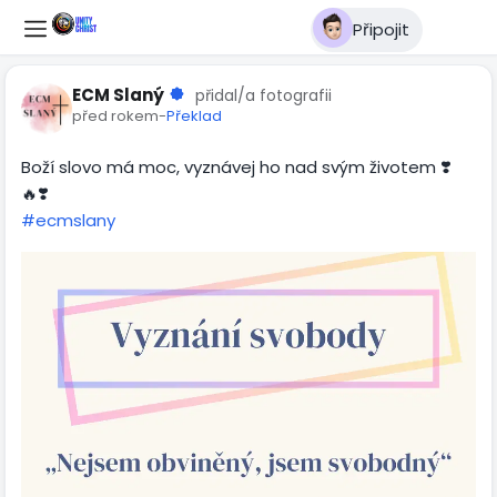
Připojit
ECM Slaný
přidal/a fotografii
před rokem
-
Překlad
Boží slovo má moc, vyznávej ho nad svým životem ❣️
🔥❣️
#ecmslany