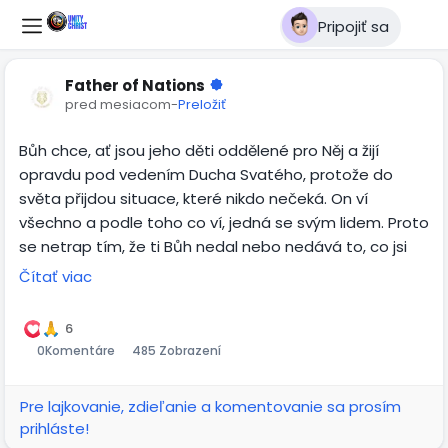
Pripojiť sa
Father of Nations
pred mesiacom
-
Preložiť
Bůh chce, ať jsou jeho děti oddělené pro Něj a žijí
opravdu pod vedením Ducha Svatého, protože do
světa přijdou situace, které nikdo nečeká. On ví
všechno a podle toho co ví, jedná se svým lidem. Proto
se netrap tím, že ti Bůh nedal nebo nedává to, co jsi
chtěl, protože jsou žádosti, které nezodpoví, protože
Čítať viac
tě chrání z důvodu toho, co v určitou dobu přijde.
6
0
Komentáre
485 Zobrazení
Pre lajkovanie, zdieľanie a komentovanie sa prosím
prihláste!