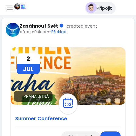
Připojit
Zasáhnout Svět
created event
před měsícem
-
Překlad
2
JUL
PRAHA LETNÁ
Summer Conference