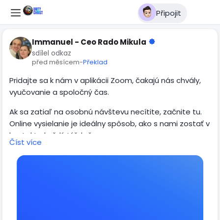
Připojit
Immanuel - Ceo Rado Mikula
sdílel odkaz
před měsícem
-
Překlad
Pridajte sa k nám v aplikácii Zoom, čakajú nás chvály,
vyučovanie a spoločný čas.
Ak sa zatiaľ na osobnú návštevu necítite, začnite tu.
Online vysielanie je ideálny spôsob, ako s nami zostať v
kontakte každý týždeň.
Číst více
Každú stredu o 19:30
https://us06web.zoom.us/j/7594380580?