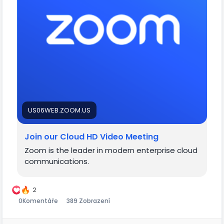
pwd=cXJ4NG1lQXZTTjF3RXpjVjVJN3Qvdz09
US06WEB.ZOOM.US
Join our Cloud HD Video Meeting
Zoom is the leader in modern enterprise cloud
communications.
2
0
Komentáře
389 Zobrazení