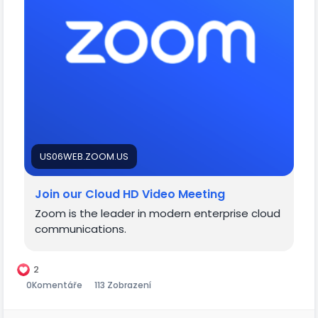
pwd=cXJ4NG1lQXZTTjF3RXpjVjVJN3Qvdz09
US06WEB.ZOOM.US
Join our Cloud HD Video Meeting
Zoom is the leader in modern enterprise cloud
communications.
2
0
Komentáře
113 Zobrazení