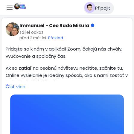
Připojit
Immanuel - Ceo Rado Mikula
sdílel odkaz
před 2 měsíci
-
Překlad
Pridajte sa k nám v aplikácii Zoom, čakajú nás chvály,
vyučovanie a spoločný čas.
Ak sa zatiaľ na osobnú návštevu necítite, začnite tu.
Online vysielanie je ideálny spôsob, ako s nami zostať v
kontakte každý týždeň.
Číst více
Každú stredu o 19:30
https://us06web.zoom.us/j/7594380580?