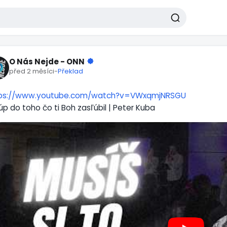
O Nás Nejde - ONN
před 2 měsíci
-
Překlad
ps://www.youtube.com/watch?v=VWxqmjNRSGU
úp do toho čo ti Boh zasľúbil | Peter Kuba