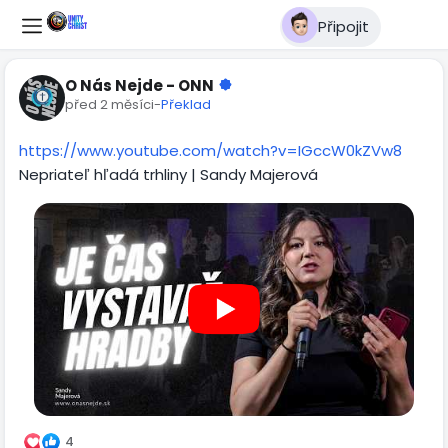
Připojit
O Nás Nejde - ONN
před 2 měsíci
-
Překlad
https://www.youtube.com/watch?v=IGccW0kZVw8
Nepriateľ hľadá trhliny | Sandy Majerová
4