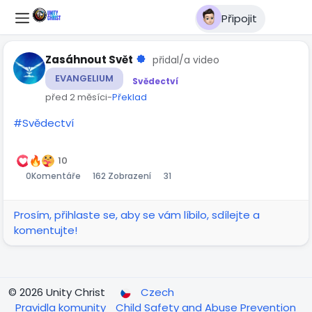
Připojit
Zasáhnout Svět
přidal/a video
EVANGELIUM
Svědectví
před 2 měsíci
-
Překlad
#Svědectví
10:22
Přehrát
Ztlumit
Settings
Obraz
Celá
v
obra
10
0
Komentáře
162 Zobrazení
31
obraze
Prosím, přihlaste se, aby se vám líbilo, sdílejte a
komentujte!
© 2026 Unity Christ
Czech
Pravidla komunity
Child Safety and Abuse Prevention