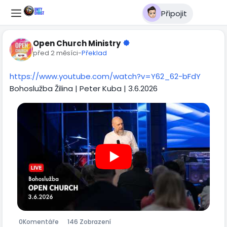
Připojit
Open Church Ministry
před 2 měsíci
-
Překlad
https://www.youtube.com/watch?v=Y62_62-bFdY
Bohoslužba Žilina | Peter Kuba | 3.6.2026
0
Komentáře
146 Zobrazení