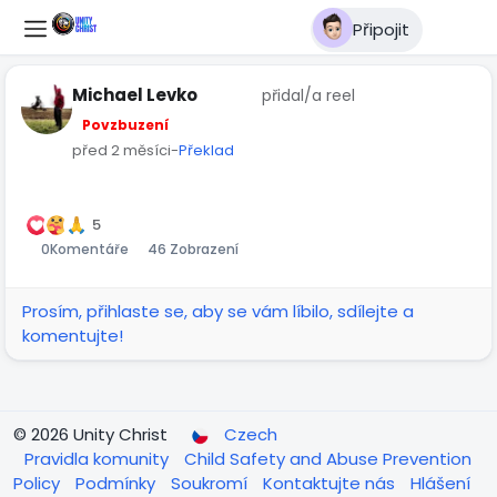
Připojit
Michael Levko
přidal/a reel
Povzbuzení
před 2 měsíci
-
Překlad
01:02
Přehrát
Ztlumit
Settings
Obraz
Celá
v
obra
5
0
Komentáře
46 Zobrazení
obraze
Prosím, přihlaste se, aby se vám líbilo, sdílejte a
komentujte!
© 2026 Unity Christ
Czech
Pravidla komunity
Child Safety and Abuse Prevention
Policy
Podmínky
Soukromí
Kontaktujte nás
Hlášení