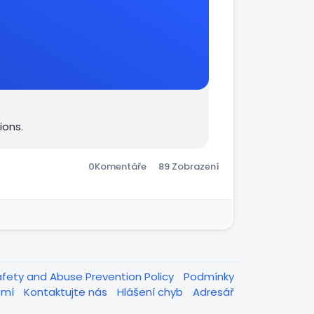
ions.
0
Komentáře
89 Zobrazení
afety and Abuse Prevention Policy
Podmínky
omí
Kontaktujte nás
Hlášení chyb
Adresář