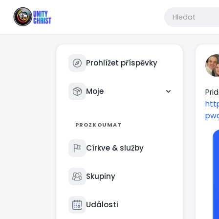
Prohlížet příspěvky
Moje
Pri
htt
pwd
PROZKOUMAT
Církve & služby
Skupiny
Události