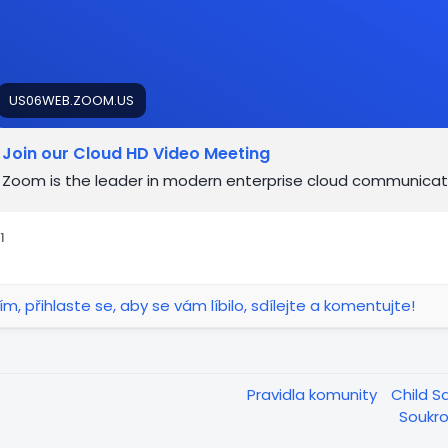
US06WEB.ZOOM.US
Join our Cloud HD Video Meeting
Zoom is the leader in modern enterprise cloud communicat
1
ím, přihlaste se, aby se vám líbilo, sdílejte a komentujte!
Pravidla komunity
Child S
Soukr