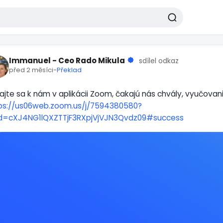
Immanuel - Ceo Rado Mikula
sdílel odkaz
před 2 měsíci
-
Překlad
dajte sa k nám v aplikácii Zoom, čakajú nás chvály, vyučovan
ps://us06web.zoom.us/j/7594380580?
=cXJ4NG1lQXZTTjF3RXpjVjVJN3Qvdz09#success