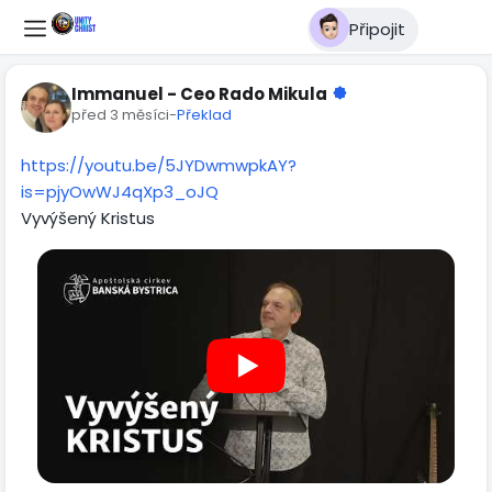
Připojit
Immanuel - Ceo Rado Mikula
před 3 měsíci
-
Překlad
https://youtu.be/5JYDwmwpkAY?
is=pjyOwWJ4qXp3_oJQ
Vyvýšený Kristus