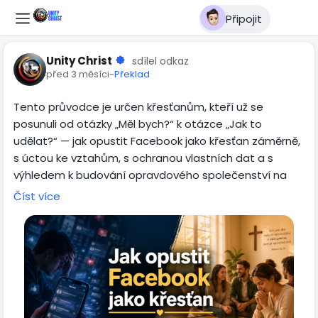
Připojit
Unity Christ
sdílel odkaz
před 3 měsíci
-
Překlad
Tento průvodce je určen křesťanům, kteří už se
posunuli od otázky „Měl bych?“ k otázce „Jak to
udělat?“ — jak opustit Facebook jako křesťan záměrně,
s úctou ke vztahům, s ochranou vlastních dat a s
výhledem k budování opravdového společenství na
lepším místě.
Číst více