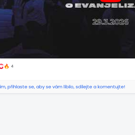
4
ím, přihlaste se, aby se vám líbilo, sdílejte a komentujte!