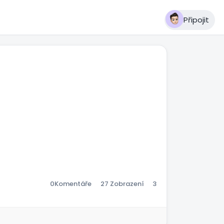
Připojit
00:32
 zaměřených na
Ztlumit
Settings
Obraz
Celá
v
obrazovka
0
Komentáře
27 Zobrazení
3
nd.
obraze