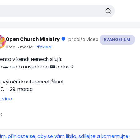
Open Church Ministry
přidal/a video
EVANGELIUM
před 5 měsíci
-
Překlad
tento víkend! Nenech si ujít.
 🚗 nebo nasedni na 🚃 a doraž.
6. výroční konference! Žilina!
27. – 29. marca
Otevřený kostel Žilina
t více
á nás víkend plný Božího slova, Boží přítomnosti a diskusí
Přehrát
ngelizaci.
2
toupí speciální hosté jako Dr. Peter Gammons a Daniel Cha
Žádná registrace není nutná.
gram:
ím, přihlaste se, aby se vám líbilo, sdílejte a komentujte!