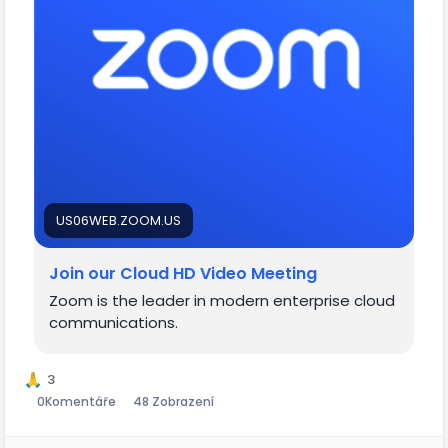
US06WEB.ZOOM.US
Join our Cloud HD Video Meeting
Zoom is the leader in modern enterprise cloud
communications.
3
0
Komentáře
48 Zobrazení