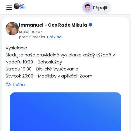
Připojit
Immanuel - Ceo Rado Mikula
sdílel odkaz
před 5 měsíci
-
Překlad
Vysielanie
Sledujte naše pravidelné vysielanie každý týždeň v
Nedeľu 10:30 - Bohoslužby
Stredu 19:30 - Biblické Vyučovanie
Štvrtok 20:00 - Modlitby v aplikácií Zoom
Číst více
Tešíme sa na spoločné chvíle!
Link:
https://us06web.zoom.us/j/7594380580?
pwd=cXJ4NG1lQXZTTjF3RXpjVjVJN3Qvdz09#success
Pripojte sa k vysielaniu↗