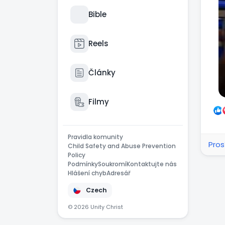
Bible
Reels
Články
Filmy
Pravidla komunity
Pros
Child Safety and Abuse Prevention
Policy
Podmínky
Soukromí
Kontaktujte nás
Hlášení chyb
Adresář
Czech
© 2026 Unity Christ