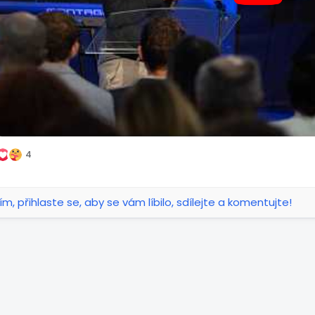
4
ím, přihlaste se, aby se vám líbilo, sdílejte a komentujte!