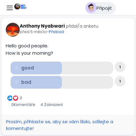
Připojit
Anthony Nyabwari
přidal/a anketu
před 5 měsíci
-
Překlad
Hello good people.
How is your morning?
1
good
1
bad
2
0
Komentáře
4 Zobrazení
Prosím, přihlaste se, aby se vám líbilo, sdílejte a
komentujte!