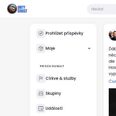
Prohlížet příspěvky
Moje
Ďáb
něc
ale
PROZKOUMAT
Hos
vyp
Církve & služby
je 
Čís
že 
to 
Skupiny
jen
Sva
Události