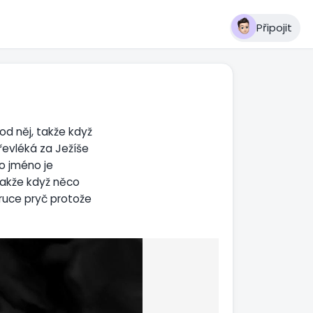
Připojit
od něj, takže když
řevléká za Ježíše
ho jméno je
Takže když něco
ruce pryč protože
ďábel. Protože on ví
to samotný Bůh a je
u nikdo nevěřil a
em před jeho