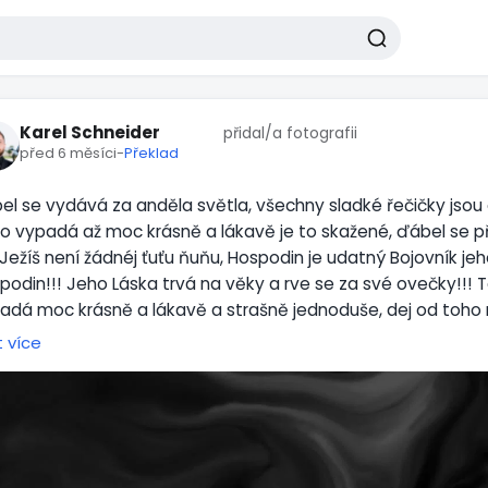
Karel Schneider
přidal/a fotografii
před 6 měsíci
-
Překlad
el se vydává za anděla světla, všechny sladké řečičky jsou 
o vypadá až moc krásně a lákavě je to skažené, ďábel se p
 Ježíš není žádnéj ťuťu ňuňu, Hospodin je udatný Bojovník je
podin!!! Jeho Láska trvá na věky a rve se za své ovečky!!! 
adá moc krásně a lákavě a strašně jednoduše, dej od toho 
to ďáblova past. Slabocha a já nevím co ještě dělá z Ježíše 
t více
takový je on sám a on ví že Ježíš je mocný a Silný neboť je 
ten všemohoucí!!! Ďábel se ho snaží jen zesmesnovat aby m
 se mu smály. Ale až přijde Ježíš tak se zatřesou nebesa i z
tostí a Mocí.