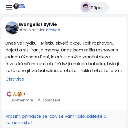
Připojit
Evangelist Sylvie
před 6 měsíci
-
Překlad
Dnes ve Frýdku - Místku skvělá akce. Tolik rozhovoru,
dojetí a slz. Pan je mocný. Dnes jsem měla rozhovor s
jednou úžasnou Paní, která si prožila zranění skrze
“svou křesťanskou tetu” Když ji umírala babička, bylo ji
zakázáno jit za babičkou, protože ji řekla teta, že je v ní
satan. 🫣 takže Pan měl dnes příležitost uzdravit její
Číst více
zranění a získala opět jiný pohled na Boha a důvěru k
němu. Paní působila velmi tvrdě a zprvu mě nechtěla
11
poslouchat a nejevila zájem, pak ale Bůh mocně zasáhl
0
Komentáře
15 Zobrazení
a začal se dotýkat při modlitbě jejího srdce 💗 začala
plakat a děkovala. Sláva Bohu za úžasný čas na ulicích
Prosím, přihlaste se, aby se vám líbilo, sdílejte a
plný lásky
komentujte!