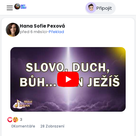
Připojit
Hana Sofie Pexová
před 6 měsíci
-
Překlad
3
0
Komentáře
28 Zobrazení