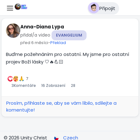
Připojit
Anna-Diana Lypa
přidal/a video
EVANGELIUM
před 6 měsíci
-
Překlad
Buďme požehnáním pro ostatní. My jsme pro ostatní
projev Boží lásky 🤍🔥💪🏻
01:42
Přehrát
Ztlumit
Settings
Obraz
Celá
v
obra
7
3
Komentáře
16 Zobrazení
28
obraze
Prosím, přihlaste se, aby se vám líbilo, sdílejte a
komentujte!
© 2026 Unity Christ
Czech