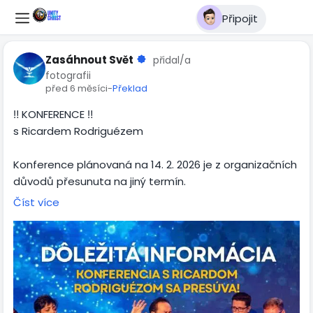
Připojit
Zasáhnout Svět
přidal/a
fotografii
před 6 měsíci
-
Překlad
‼️ KONFERENCE ‼️
s Ricardem Rodriguézem
Konference plánovaná na 14. 2. 2026 je z organizačních
důvodů přesunuta na jiný termín.
O novém datu vás budeme včas informovat.
Číst více
📩 Všichni registrovaní účastníci obdrží informační e-
mail, ve kterém si budou moci zvolit jednu z
následujících možností:
zrušení registrace (registrační poplatek bude v plné