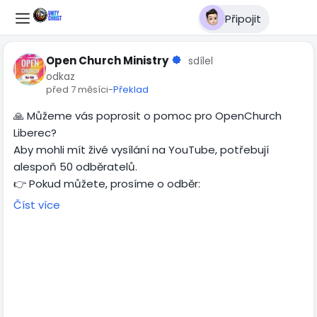
Připojit
Open Church Ministry
sdílel
odkaz
před 7 měsíci
-
Překlad
🙏 Můžeme vás poprosit o pomoc pro OpenChurch
Liberec?
Aby mohli mít živé vysílání na YouTube, potřebují
alespoň 50 odběratelů.
👉 Pokud můžete, prosíme o odběr:
Každý odběr opravdu pomůže.
Číst více
Děkujeme všem, kdo pomáháte a podporujete. 🙏