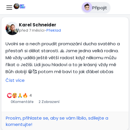
Připojit
Karel Schneider
před 7 měsíci
-
Překlad
Uvolni se a nech proudit promazání ducha svatého a
přestaň si dělat starosti. 🙏 Jsme jedna velká rodina.
Mě vždy udělá ještě větší radost když někomu můžu
říkat o Ježíši. Lidi jsou hladoví a to je krásný vždy mě
Bůh dobíjí 😁🥰 potom mě baví to jak ďábel občas
pošle někoho aby mi tu radost vzal ale na mě si už
Číst více
nepřijde mám Boží Slovo a vždy mu to namlátím o
palici a je klid🤣💯 Boží Slovo je totiž mocné a ostřejší
4
než jakýkoliv dvousečný meč takže tím krásně ďábla
0
Komentáře
2 Zobrazení
naporcuješ na nudličky. Řídím se tímto.. Když na tebe
ďábel dělá bububu dej mu Božím Slovem co? No přez
Prosím, přihlaste se, aby se vám líbilo, sdílejte a
hubu 🤣💯 a to vždy funguje a je klídeček 💯 když ti
komentujte!
ďábel přivede podrážděnou ségru nebo bráchu kteří