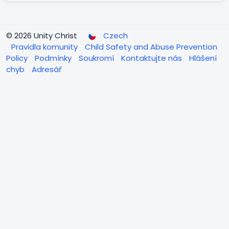
jsou ještě na vandru ve světě a došli mu buchty ve
vaku tak mu odpovídej ve verších z Bible a bude klid. 💯
😁 Amen.
© 2026 Unity Christ
Czech
Pravidla komunity
Child Safety and Abuse Prevention
Policy
Podmínky
Soukromí
Kontaktujte nás
Hlášení
chyb
Adresář