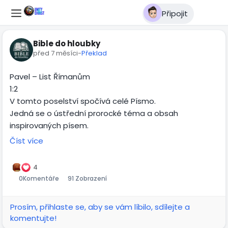
Připojit
Bible do hloubky
před 7 měsíci
-
Překlad
Pavel – List Římanům
1:2
V tomto poselství spočívá celé Písmo.
Jedná se o ústřední prorocké téma a obsah
inspirovaných písem.
Číst více
1:3
Boží Syn má svůj přirozený původ v Davidově semeni.
4
0
Komentáře
91 Zobrazení
Ježíš se ptal farizeů:
„Co si myslíte o Kristu? Čí je to syn?“
Prosím, přihlaste se, aby se vám líbilo, sdílejte a
Odpověděli mu:
komentujte!
„Syn Davidův.“