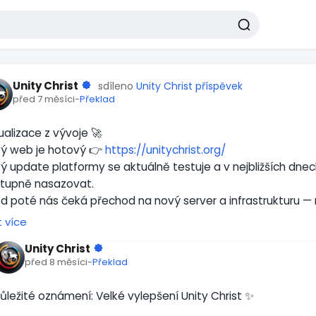
Unity Christ
sdíleno
Unity Christ
příspěvek
před 7 měsíci
-
Překlad
ualizace z vývoje 🚀
ý web je hotový 👉
https://unitychrist.org/
ý update platformy se aktuálně testuje a v nejbližších dn
tupně nasazovat.
d poté nás čeká přechod na nový server a infrastrukturu — ne
k celého procesu.
t více
ilní aplikace už je hotová a momentálně běží 7. verze, ve kt
Unity Christ
tematicky ladí a odstraňují chyby.
před 8 měsíci
-
Překlad
astavujeme se. Stavíme stabilní základ pro další růst.
ůležité oznámení: Velké vylepšení Unity Christ ✨