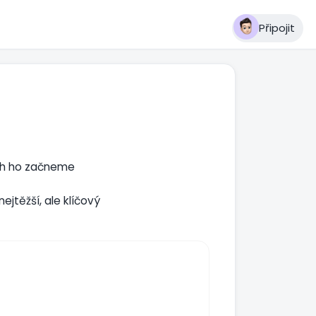
Připojit
ech ho začneme
jtěžší, ale klíčový
eré se dál