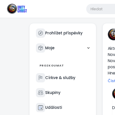
Prohlížet příspěvky
Moje
Akt
Nov
Nov
PROZKOUMAT
pos
Hne
Církve & služby
kro
Čís
Mob
sys
Skupiny
Nez
Události
D