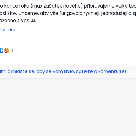
o konce roku (max začátek nového) připravujeme velký tec
aší sítě. Chceme, aby vše fungovalo rychleji, jednodušeji a sp
aždého z vás. 🙏
íst více
o se brzy změní:
 🌐 Nové webové stránky – modernější vzhled
4
 ⚙️ Vylepšená verze platformy – lepší funkce a vyšší stabilit
 🛡️ Silnější a bezpečnější servery – rychlejší načítání a celko
ím, přihlaste se, aby se vám líbilo, sdílejte a komentujte!
nfrastruktura
 📱 Nová verze mobilní aplikace – moderní, rychlá a pohodlná
přehrávání reals , komenty, oznámení a mnoho dalšího ... full 
 💬 Nová Messenger aplikace – jednoduché zprávy pro sbory
ěkujeme, že jste s námi. ❤️ Pokud budete mít jakýkoli dotaz
omůžeme.