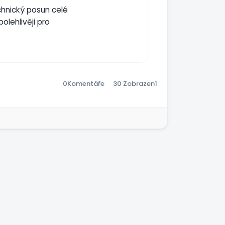
hnický posun celé
olehlivěji pro
0
Komentáře
30 Zobrazení
a
vě profesionální
 (rychlé načítání
native )
 a skupiny
, rádi vám