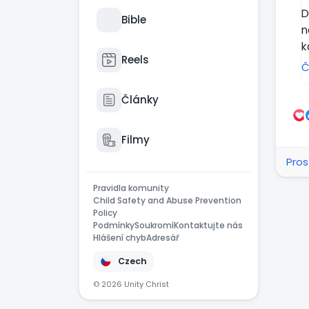
D
Bible
n
k
Reels
Č
C
Články
•
•
Filmy
•
Pros
i
•
Pravidla komunity
,
Child Safety and Abuse Prevention
•
Policy
Podmínky
Soukromí
Kontaktujte nás
Hlášení chyb
Adresář
D
p
Czech
© 2026 Unity Christ