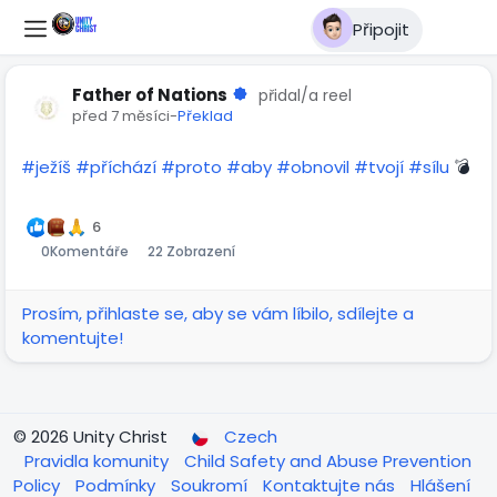
Připojit
Father of Nations
přidal/a reel
před 7 měsíci
-
Překlad
#ježíš
#příchází
#proto
#aby
#obnovil
#tvojí
#sílu
💣
03:19
Přehrát
Ztlumit
Settings
Obraz
Celá
v
obra
6
0
Komentáře
22 Zobrazení
obraze
Prosím, přihlaste se, aby se vám líbilo, sdílejte a
komentujte!
© 2026 Unity Christ
Czech
Pravidla komunity
Child Safety and Abuse Prevention
Policy
Podmínky
Soukromí
Kontaktujte nás
Hlášení