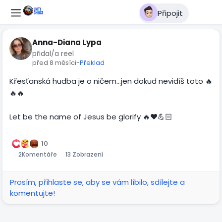
Připojit
Anna-Diana Lypa
přidal/a reel
před 8 měsíci
-
Překlad
Křesťanská hudba je o ničem…jen dokud nevidíš toto 🔥
🔥🔥
Let be the name of Jesus be glorify 🔥♥️💪🏻
00:36
Přehrát
Ztlumit
Settings
Obraz
Celá
v
obra
10
2
Komentáře
13 Zobrazení
obraze
Prosím, přihlaste se, aby se vám líbilo, sdílejte a
komentujte!